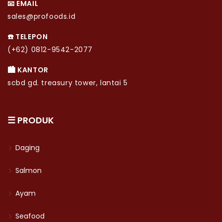
📧 EMAIL
sales@profoods.id
☎️ TELEPON
(+62) 0812-9542-2077
🏙️ KANTOR
scbd gd. treasury tower, lantai 5
☰ PRODUK
Daging
Salmon
Ayam
Seafood