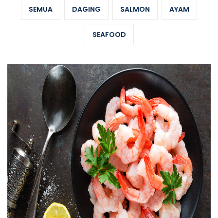
SEMUA
DAGING
SALMON
AYAM
SEAFOOD